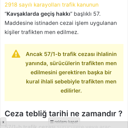
2918 sayılı karayolları trafik kanunun
“
Kavşaklarda geçiş hakkı
” başlıklı 57.
Maddesine istinaden cezai işlem uygulanan
kişiler trafikten men edilmez.
Ancak 57/1-b trafik cezası ihlalinin
yanında, sürücülerin trafikten men
edilmesini gerektiren başka bir
kural ihlali sebebiyle trafikten men
edilirler.
Ceza tebliğ tarihi ne zamandır ?
x
reklamı kapat
57/1-b trafik cezası
sürücülere veya araç