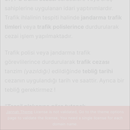
sahiplerine uygulanan idari yaptırımlardır.
Trafik ihlalinin tespiti halinde
jandarma trafik
timleri
veya
trafik polislerince
durdurularak
cezai işlem yapılmaktadır.
Trafik polisi veya jandarma trafik
görevlilerince durdurularak
trafik cezası
tanzim
(yazıldığı)
edildiğinde
tebliğ tarihi
cezanın uygulandığı tarih ve saattir. Ayrıca bir
tebliğ gerektirmez !
“Tescil plakasına göre tutanak
Jannah Theme
License is not validated, Go to the theme options
düzenlenmesi”
başlıklı
Karayolları Trafik
page to validate the license, You need a single license for each
domain name.
Kanunu 116. madde
hükümlerince aracın
Facebook
X
WhatsApp