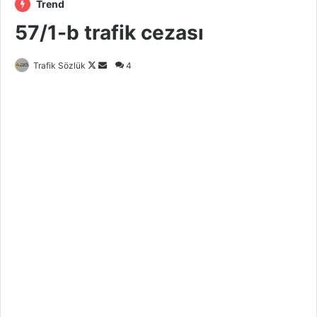
Trend
57/1-b trafik cezası
Follow
Bir
Trafik Sözlük
4
on
e-
X
posta
göndermek