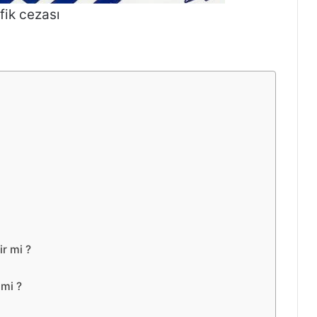
afik cezası
r mi ?
 mi ?