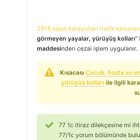
2918 sayılı karayolları trafik kanunun
görmeyen yayalar, yürüyüş kolları
”
maddesi
nden cezai işlem uygulanır.
Kısacası
Çocuk, hasta ve eng
yürüyüş kolları
ile ilgili ka
su
77 1c itiraz dilekçesine mi i
77/1c yorum bölümünde bulun