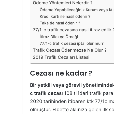
Ödeme Yöntemleri Nelerdir ?
Ödeme Yapabileceğiniz Kurum veya Kur
Kredi kartı ile nasıl ödenir ?
Taksitle nasıl ödenir ?
77/1-c trafik cezasına nasıl itiraz edilir 
İtiraz Dilekçe Örneği
77/1-c trafik cezası iptal olur mu ?
Trafik Cezası Ödenmezse Ne Olur ?
2019 Trafik Cezaları Listesi
Cezası ne kadar ?
Bir yetkili veya görevli yönetiminde
c trafik cezası
108 tl idari trafik par
2020 tarihinden itibaren ktk 77/1c m
olmuştur. Elbette aklınıza gelen ilk s