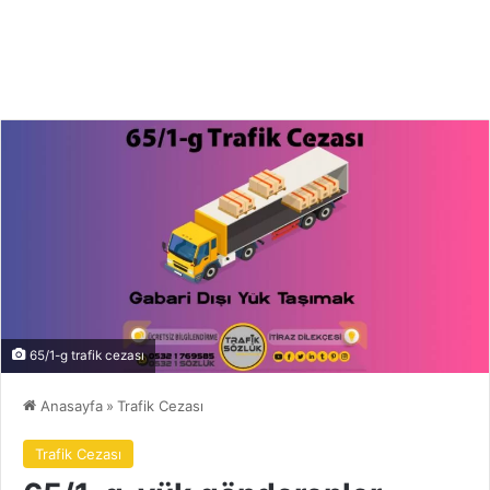
65/1-g trafik cezası
Anasayfa
»
Trafik Cezası
Trafik Cezası