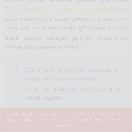
Zaman zaman e-devlet sistemi üzerinden
“
Araç Plakasına Yazılan Ceza Sorgulama
”
sisteminden trafik cezanızı kontrol etmeniz ve
ceza var ise muhtarınızla görüşerek adınıza
trafik cezası tebligatı
gelmesi durumunda
sizlere bilgi vermesini isteyin !
Çok önemli bir uyarıda bulunmakta
fayda var E-devlet sistemi
üzerinden mail, sms veya bildirimler
tebliğ değildir.
Jannah Theme
License is not validated, Go to the theme options
page to validate the license, You need a single license for each
Sadece sizleri bilgilendirme amaçlıdır
65/1-g-
domain name.