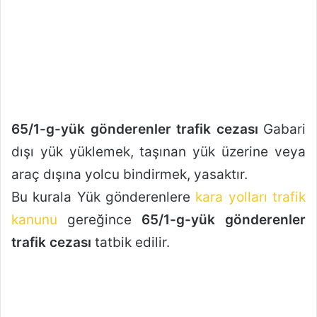
r
m
e
k
65/1-g-yük gönderenler trafik cezası
Gabari
dışı yük yüklemek, taşınan yük üzerine veya
araç dışına yolcu bindirmek, yasaktır.
Bu kurala Yük gönderenlere
kara yolları trafik
kanunu
gereğince
65/1-g-yük gönderenler
trafik cezası
tatbik edilir.