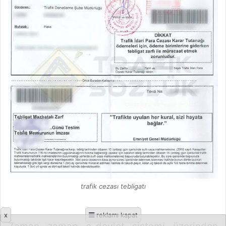
trafik cezası tebligatı
x
reklamı kapat