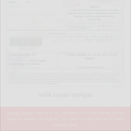
trafik cezası tebligatı
Jannah Theme
License is not validated, Go to the theme options
page to validate the license, You need a single license for each
Zaman zaman e-devlet sistemi üzerinden
domain name.
Facebook
X
WhatsApp