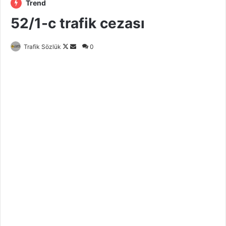
Trend
52/1-c trafik cezası
Follow
Bir
Trafik Sözlük
0
on
e-
X
posta
göndermek