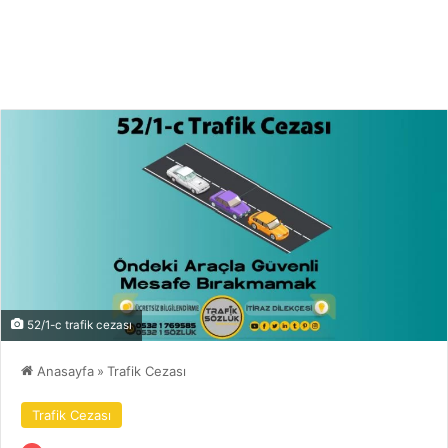
52/1-c trafik cezası
Anasayfa
»
Trafik Cezası
Trafik Cezası