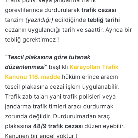
Trafik polisi veya jandarma trafik
görevlilerince durdurularak
trafik cezası
tanzim
(yazıldığı)
edildiğinde
tebliğ tarihi
cezanın uygulandığı tarih ve saattir. Ayrıca bir
tebliğ gerektirmez !
“Tescil plakasına göre tutanak
düzenlenmesi”
başlıklı
Karayolları Trafik
Kanunu 116. madde
hükümlerince aracın
tescil plakasına cezai işlem uygulanabilir.
Trafik zabıtaları yani trafik polisleri veya
jandarma trafik timleri aracı durdurmak
zorunda değildir. Durdurulmadan araç
plakasına
48/9 trafik cezası
düzenleyebilir.
Kanunen bir engel yoktur !