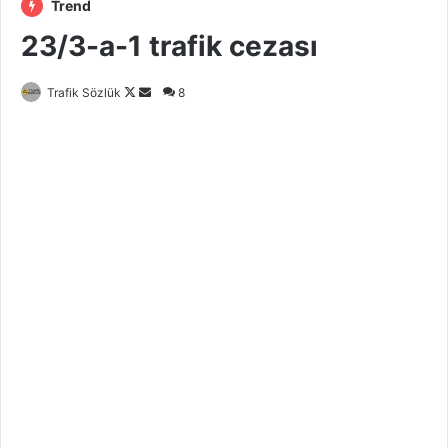
Trend
23/3-a-1 trafik cezası
Follow
Bir
Trafik Sözlük
8
on
e-
X
posta
göndermek