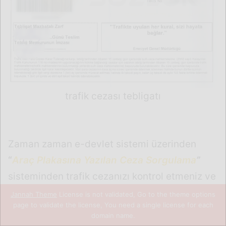
trafik cezası tebligatı
Zaman zaman e-devlet sistemi üzerinden
“
Araç Plakasına Yazılan Ceza Sorgulama
”
sisteminden trafik cezanızı kontrol etmeniz ve
ceza var ise muhtarınızla görüşerek adınıza
Jannah Theme
License is not validated, Go to the theme options
page to validate the license, You need a single license for each
trafik cezası tebligatı
gelmesi durumunda
domain name.
sizlere bilgi vermesini isteyin !
Facebook
X
WhatsApp