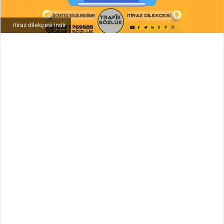
itiraz dilekçesi indir