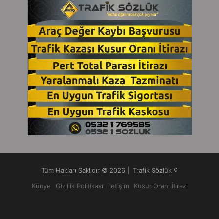
Tüm Hakları Saklıdır © 2026 | Trafik Sözlük ®
Künye
Gizlilik Politikası
iletişim
Kusur Oranı İtirazı
Facebook
X
Pinterest
LinkedIn
YouTube
Tumblr
Instagram
RSS