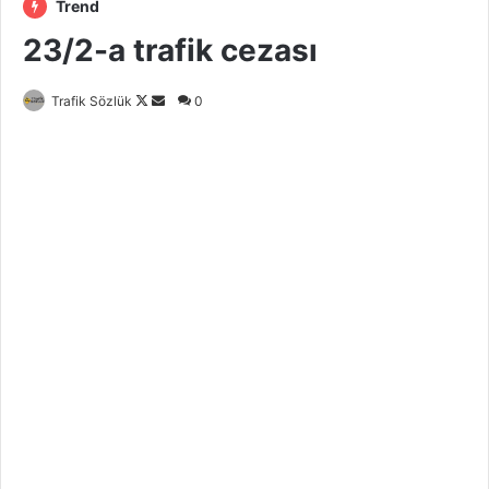
Trend
23/2-a trafik cezası
Follow
Bir
Trafik Sözlük
0
on
e-
X
posta
göndermek