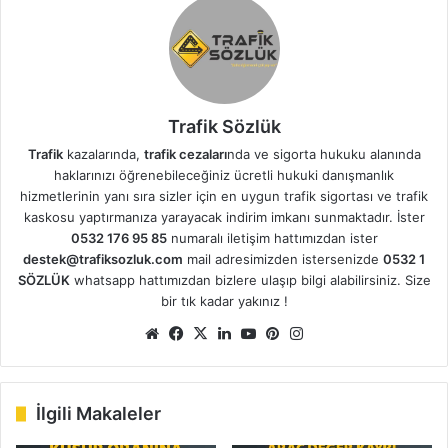
Trafik Sözlük
Trafik
kazalarında,
trafik cezaları
nda ve sigorta hukuku alanında
haklarınızı öğrenebileceğiniz ücretli hukuki danışmanlık
hizmetlerinin yanı sıra sizler için en uygun trafik sigortası ve trafik
kaskosu yaptırmanıza yarayacak indirim imkanı sunmaktadır. İster
0532 176 95 85
numaralı iletişim hattımızdan ister
destek@trafiksozluk.com
mail adresimizden istersenizde
0532 1
SÖZLÜK
whatsapp hattımızdan bizlere ulaşıp bilgi alabilirsiniz. Size
bir tık kadar yakınız !
Web
Facebook
X
LinkedIn
YouTube
Pinterest
Instagram
sitesi
İlgili Makaleler