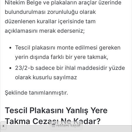
x
reklamı kapat