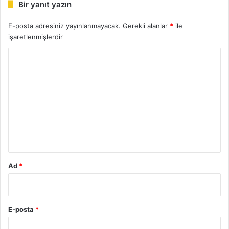
Bir yanıt yazın
E-posta adresiniz yayınlanmayacak.
Gerekli alanlar
*
ile
işaretlenmişlerdir
Y
o
r
u
m
*
Ad
*
E-posta
*