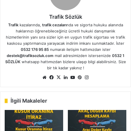
Trafik Sözlük
Trafik
kazalarında,
trafik cezaları
nda ve sigorta hukuku alanında
haklarınızı öğrenebileceğiniz ücretli hukuki danışmanlık
hizmetlerinin yanı sıra sizler için en uygun trafik sigortası ve trafik
kaskosu yaptırmanıza yarayacak indirim imkanı sunmaktadır. İster
0532 176 95 85
numaralı iletişim hattımızdan ister
destek@trafiksozluk.com
mail adresimizden istersenizde
0532 1
SÖZLÜK
whatsapp hattımızdan bizlere ulaşıp bilgi alabilirsiniz. Size
bir tık kadar yakınız !
Web
Facebook
X
LinkedIn
YouTube
Pinterest
Instagram
sitesi
İlgili Makaleler