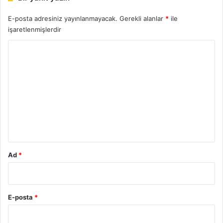
E-posta adresiniz yayınlanmayacak.
Gerekli alanlar
*
ile
işaretlenmişlerdir
Y
o
r
u
m
*
Ad
*
E-posta
*