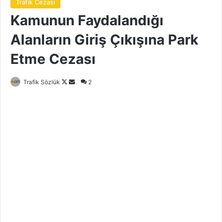
Trafik Cezası
Kamunun Faydalandığı
Alanların Giriş Çıkışına Park
Etme Cezası
Follow
Bir
Trafik Sözlük
2
on
e-
X
posta
göndermek