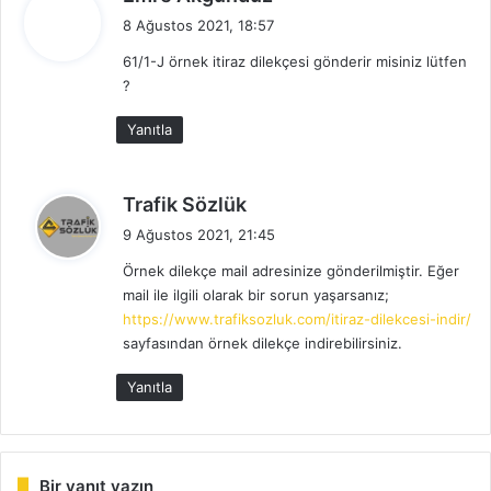
e
8 Ağustos 2021, 18:57
d
61/1-J örnek itiraz dilekçesi gönderir misiniz lütfen
i
?
k
i
Yanıtla
:
d
Trafik Sözlük
e
9 Ağustos 2021, 21:45
d
Örnek dilekçe mail adresinize gönderilmiştir. Eğer
i
mail ile ilgili olarak bir sorun yaşarsanız;
k
https://www.trafiksozluk.com/itiraz-dilekcesi-indir/
i
sayfasından örnek dilekçe indirebilirsiniz.
:
Yanıtla
Bir yanıt yazın