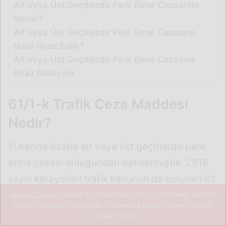
Jannah Theme
License is not validated, Go to the theme options
page to validate the license, You need a single license for each
domain name.
Facebook
X
WhatsApp