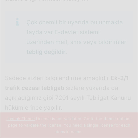
Çok önemli bir uyarıda bulunmakta
fayda var E-devlet sistemi
üzerinden mail, sms veya bildirimler
tebliğ değildir.
Sadece sizleri bilgilendirme amaçlıdır
Ek-2/1
trafik cezası tebligatı
sizlere yukarıda da
açıkladığımız gibi 7201 sayılı Tebligat Kanunu
hükümlerince yapılır.
Jannah Theme
License is not validated, Go to the theme options
Ödeme Yöntemleri Nelerdir ?
page to validate the license, You need a single license for each
domain name.
Facebook
X
WhatsApp