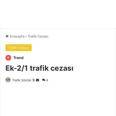
Anasayfa
»
Trafik Cezası
Trafik Cezası
Trend
Ek-2/1 trafik cezası
Follow
Bir
Trafik Sözlük
4
on
e-
X
posta
göndermek