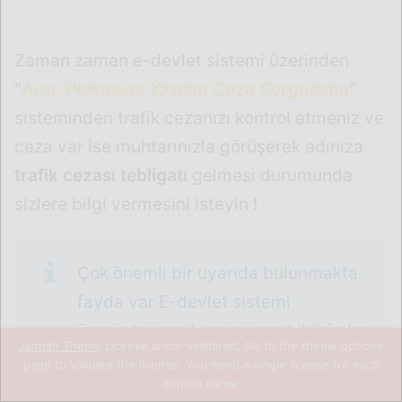
Zaman zaman e-devlet sistemi üzerinden
“
Araç Plakasına Yazılan Ceza Sorgulama
”
sisteminden trafik cezanızı kontrol etmeniz ve
ceza var ise muhtarınızla görüşerek adınıza
trafik cezası tebligatı
gelmesi durumunda
sizlere bilgi vermesini isteyin !
Çok önemli bir uyarıda bulunmakta
fayda var E-devlet sistemi
üzerinden mail, sms veya bildirimler
Jannah Theme
License is not validated, Go to the theme options
tebliğ değildir.
page to validate the license, You need a single license for each
domain name.
Facebook
X
WhatsApp