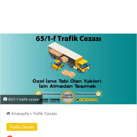
65/1-f trafik cezası
Anasayfa
»
Trafik Cezası
Trafik Cezası