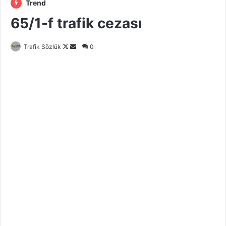
Trend
65/1-f trafik cezası
Follow
Bir
Trafik Sözlük
0
on
e-
X
posta
göndermek