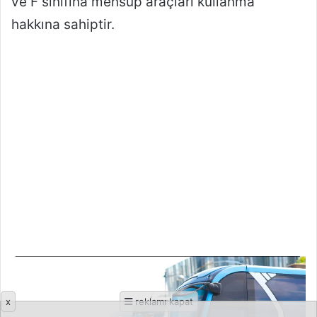
x
reklamı kapat