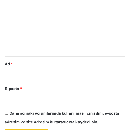
Y
o
r
u
m
*
Ad
*
E-posta
*
Daha sonraki yorumlarımda kullanılması için adım, e-posta
adresim ve site adresim bu tarayıcıya kaydedilsin.