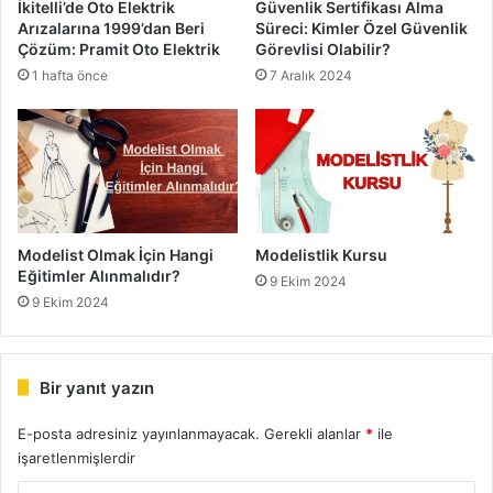
İkitelli’de Oto Elektrik
Güvenlik Sertifikası Alma
Arızalarına 1999’dan Beri
Süreci: Kimler Özel Güvenlik
Çözüm: Pramit Oto Elektrik
Görevlisi Olabilir?
1 hafta önce
7 Aralık 2024
Modelist Olmak İçin Hangi
Modelistlik Kursu
Eğitimler Alınmalıdır?
9 Ekim 2024
9 Ekim 2024
Bir yanıt yazın
E-posta adresiniz yayınlanmayacak.
Gerekli alanlar
*
ile
işaretlenmişlerdir