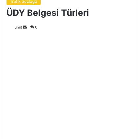
Trafik Sözlüğü
ÜDY Belgesi Türleri
Bir
umit
0
e-
posta
göndermek