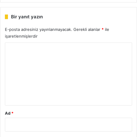
Bir yanıt yazın
E-posta adresiniz yayınlanmayacak.
Gerekli alanlar
*
ile
işaretlenmişlerdir
Y
o
r
u
m
*
Ad
*