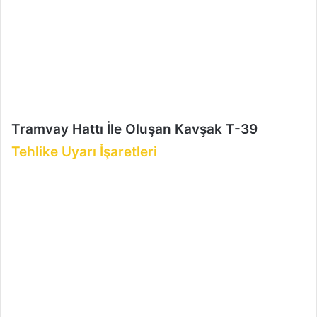
r
m
e
k
Tramvay Hattı İle Oluşan Kavşak T-39
Tehlike Uyarı İşaretleri