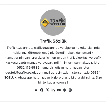
Trafik Sözlük
Trafik
kazalarında,
trafik cezaları
nda ve sigorta hukuku alanında
haklarınızı öğrenebileceğiniz ücretli hukuki danışmanlık
hizmetlerinin yanı sıra sizler için en uygun trafik sigortası ve trafik
kaskosu yaptırmanıza yarayacak indirim imkanı sunmaktadır. İster
0532 176 95 85
numaralı iletişim hattımızdan ister
destek@trafiksozluk.com
mail adresimizden istersenizde
0532 1
SÖZLÜK
whatsapp hattımızdan bizlere ulaşıp bilgi alabilirsiniz. Size
bir tık kadar yakınız !
We
Fa
X
Lin
Yo
Pin
Ins
b
ce
ke
uT
ter
tag
sit
bo
dIn
ub
est
ra