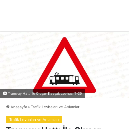
Tramvay Hattı İle Oluşan Kavşak Levhası T-39
Anasayfa
»
Trafik Levhaları ve Anlamları
Trafik Levhaları ve Anlamları