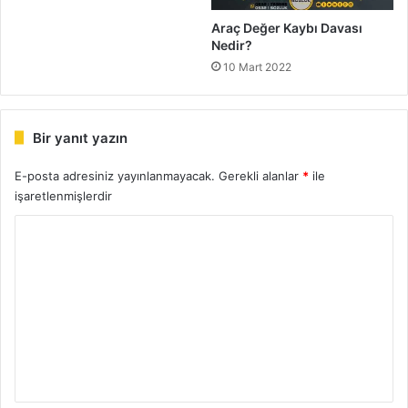
Araç Değer Kaybı Davası
Nedir?
10 Mart 2022
Bir yanıt yazın
E-posta adresiniz yayınlanmayacak.
Gerekli alanlar
*
ile
işaretlenmişlerdir
Y
o
r
u
m
*