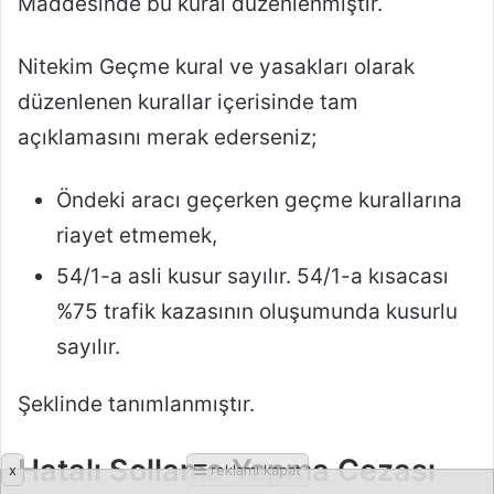
x
reklamı kapat