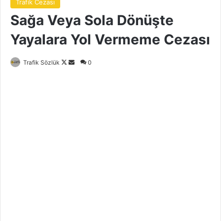
Trafik Cezası
Sağa Veya Sola Dönüşte
Yayalara Yol Vermeme Cezası
Follow
Bir
Trafik Sözlük
0
on
e-
X
posta
göndermek