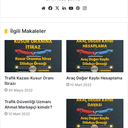
Web
Facebook
X
LinkedIn
YouTube
Pinterest
Instagram
sitesi
İlgili Makaleler
Trafik Kazası Kusur Oranı
Araç Değer Kaybı Hesaplama
İtirazı
10 Mart 2022
30 Mayıs 2022
Trafik Güvenliği Uzmanı
Ahmet Merkepçi kimdir?
10 Mart 2022