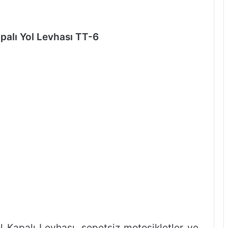
apalı Yol Levhası TT-6
ol Kapalı Levhası, sepetsiz motosikletler ve