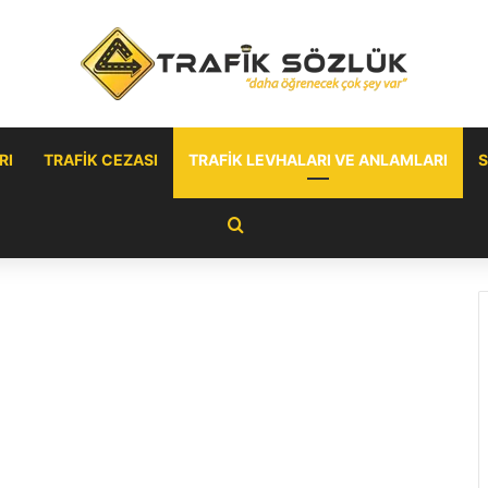
RI
TRAFIK CEZASI
TRAFIK LEVHALARI VE ANLAMLARI
S
Arama yap ...