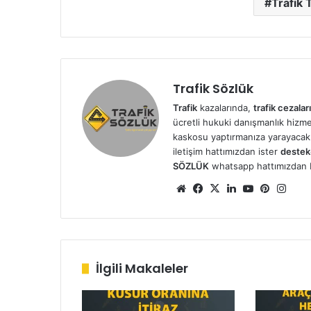
Trafik 
Trafik Sözlük
Trafik
kazalarında,
trafik cezaları
ücretli hukuki danışmanlık hizmetl
kaskosu yaptırmanıza yarayacak 
iletişim hattımızdan ister
destek
SÖZLÜK
whatsapp hattımızdan bizl
We
Fa
X
Lin
Yo
Pin
Ins
b
ce
ke
uT
ter
tag
sit
bo
dIn
ub
est
ra
esi
ok
e
m
İlgili Makaleler