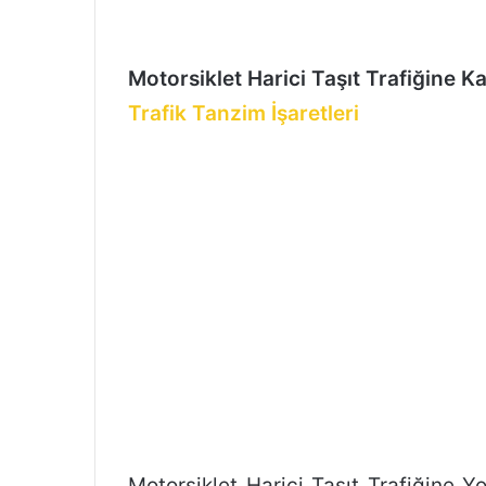
n
d
e
Motorsiklet Harici Taşıt Trafiğine K
r
m
Trafik Tanzim İşaretleri
e
k
Motorsiklet Harici Taşıt Trafiğine Y