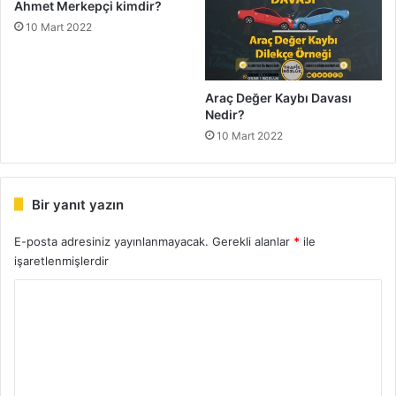
Ahmet Merkepçi kimdir?
10 Mart 2022
Araç Değer Kaybı Davası
Nedir?
10 Mart 2022
Bir yanıt yazın
E-posta adresiniz yayınlanmayacak.
Gerekli alanlar
*
ile
işaretlenmişlerdir
Y
o
r
u