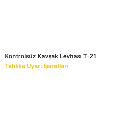
r
m
e
k
Kontrolsüz Kavşak Levhası T-21
Tehlike Uyarı İşaretleri