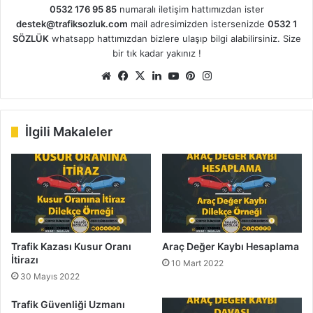
0532 176 95 85
numaralı iletişim hattımızdan ister
destek@trafiksozluk.com
mail adresimizden istersenizde
0532 1
SÖZLÜK
whatsapp hattımızdan bizlere ulaşıp bilgi alabilirsiniz. Size
bir tık kadar yakınız !
We
Fa
X
Lin
Yo
Pin
Ins
b
ce
ke
uT
ter
tag
sit
bo
dIn
ub
est
ra
esi
ok
e
m
İlgili Makaleler
Trafik Kazası Kusur Oranı
Araç Değer Kaybı Hesaplama
İtirazı
10 Mart 2022
30 Mayıs 2022
Trafik Güvenliği Uzmanı