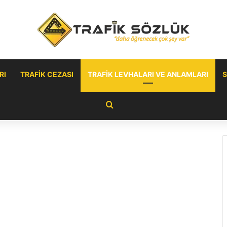
RI
TRAFIK CEZASI
TRAFIK LEVHALARI VE ANLAMLARI
S
Arama yap ...