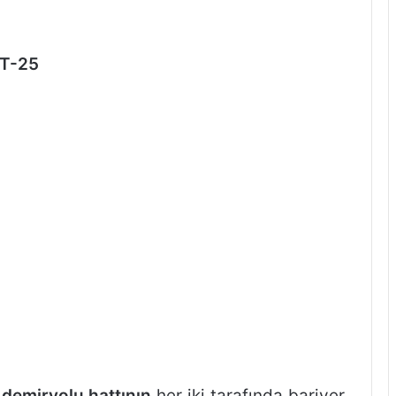
 T-25
,
demiryolu hattının
her iki tarafında bariyer