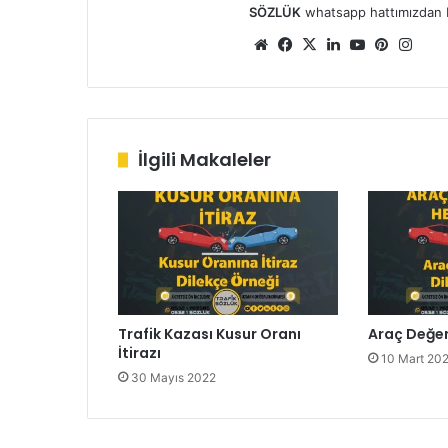
SÖZLÜK
whatsapp hattımızdan bizl
We
Fa
X
Lin
Yo
Pin
Ins
b
ce
ke
uT
ter
tag
sit
bo
dIn
ub
est
ra
esi
ok
e
m
İlgili Makaleler
Trafik Kazası Kusur Oranı
Araç Değe
İtirazı
10 Mart 20
30 Mayıs 2022