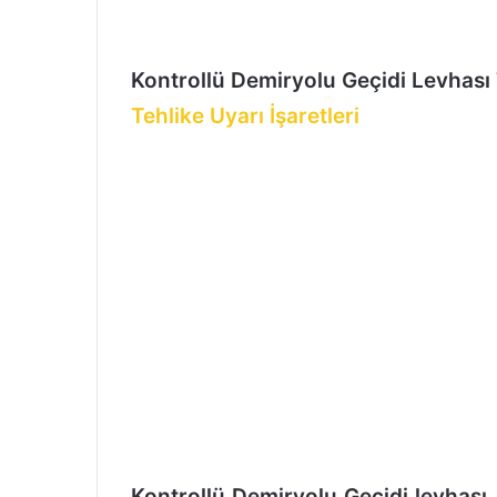
n
d
e
Kontrollü Demiryolu Geçidi Levhası
r
m
Tehlike Uyarı İşaretleri
e
k
Kontrollü Demiryolu Geçidi levhası