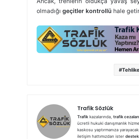
Ancak, trenlerin oldukça yavaş sey
olmadığı
geçitler kontrollü
hale getir
Tehlike
Trafik Sözlük
Trafik
kazalarında,
trafik cezaları
ücretli hukuki danışmanlık hizmetl
kaskosu yaptırmanıza yarayacak 
iletişim hattımızdan ister
destek