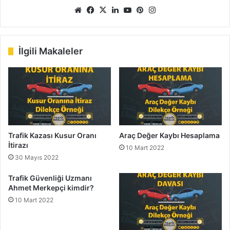
We
Fa
X
Lin
Yo
Pin
Ins
b
ce
ke
uT
ter
tag
sit
bo
dIn
ub
est
ra
esi
ok
e
m
İlgili Makaleler
Trafik Kazası Kusur Oranı
Araç Değer Kaybı Hesaplama
İtirazı
10 Mart 2022
30 Mayıs 2022
Trafik Güvenliği Uzmanı
Ahmet Merkepçi kimdir?
10 Mart 2022