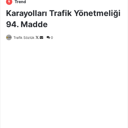
Trend
Karayolları Trafik Yönetmeliği
94. Madde
Trafik Sözlük
F
B
0
o
i
l
r
l
e
o
-
w
p
o
o
n
s
X
t
a
g
ö
n
d