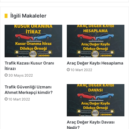
sit
bo
dIn
ub
est
ra
esi
ok
e
m
İlgili Makaleler
Trafik Kazası Kusur Oranı
Araç Değer Kaybı Hesaplama
İtirazı
10 Mart 2022
30 Mayıs 2022
Trafik Güvenliği Uzmanı
Ahmet Merkepçi kimdir?
10 Mart 2022
Araç Değer Kaybı Davası
Nedir?