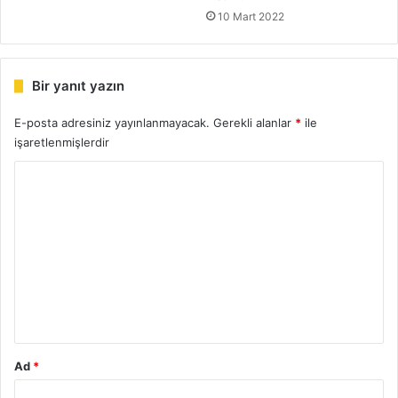
10 Mart 2022
Bir yanıt yazın
E-posta adresiniz yayınlanmayacak.
Gerekli alanlar
*
ile
işaretlenmişlerdir
Y
o
r
u
m
*
Ad
*