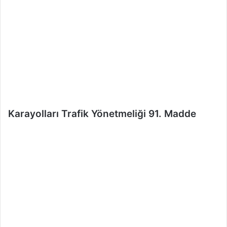
e
r
m
e
k
Karayolları Trafik Yönetmeliği 91. Madde