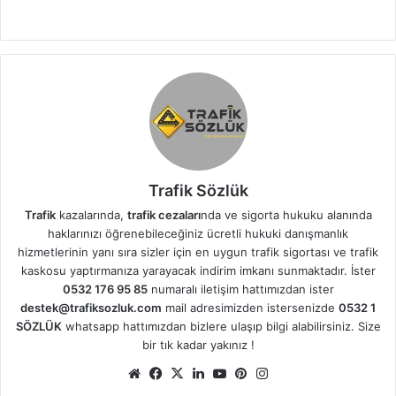
Trafik Sözlük
Trafik
kazalarında,
trafik cezaları
nda ve sigorta hukuku alanında
haklarınızı öğrenebileceğiniz ücretli hukuki danışmanlık
hizmetlerinin yanı sıra sizler için en uygun trafik sigortası ve trafik
kaskosu yaptırmanıza yarayacak indirim imkanı sunmaktadır. İster
0532 176 95 85
numaralı iletişim hattımızdan ister
destek@trafiksozluk.com
mail adresimizden istersenizde
0532 1
SÖZLÜK
whatsapp hattımızdan bizlere ulaşıp bilgi alabilirsiniz. Size
bir tık kadar yakınız !
We
Fa
X
Lin
Yo
Pin
Ins
b
ce
ke
uT
ter
tag