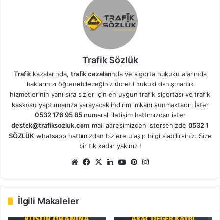
Trafik Sözlük
Trafik
kazalarında,
trafik cezaları
nda ve sigorta hukuku alanında
haklarınızı öğrenebileceğiniz ücretli hukuki danışmanlık
hizmetlerinin yanı sıra sizler için en uygun trafik sigortası ve trafik
kaskosu yaptırmanıza yarayacak indirim imkanı sunmaktadır. İster
0532 176 95 85
numaralı iletişim hattımızdan ister
destek@trafiksozluk.com
mail adresimizden istersenizde
0532 1
SÖZLÜK
whatsapp hattımızdan bizlere ulaşıp bilgi alabilirsiniz. Size
bir tık kadar yakınız !
We
Fa
X
Lin
Yo
Pin
Ins
b
ce
ke
uT
ter
tag
sit
bo
dIn
ub
est
ra
esi
ok
e
m
İlgili Makaleler