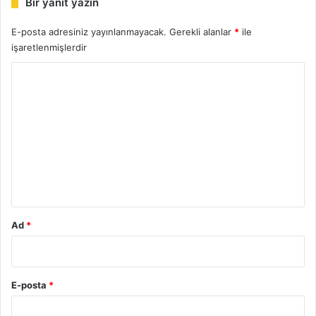
Bir yanıt yazın
E-posta adresiniz yayınlanmayacak.
Gerekli alanlar
*
ile
işaretlenmişlerdir
Y
o
r
u
m
*
Ad
*
E-posta
*