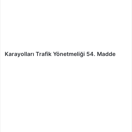
r
m
e
k
Karayolları Trafik Yönetmeliği 54. Madde