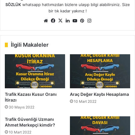
SÖZLÜK
whatsapp hattımızdan bizlere ulaşıp bilgi alabilirsiniz. Size
bir tık kadar yakınız !
We
Fa
X
Lin
Yo
Pin
Ins
b
ce
ke
uT
ter
tag
sit
bo
dIn
ub
est
ra
esi
ok
e
m
İlgili Makaleler
Trafik Kazası Kusur Oranı
Araç Değer Kaybı Hesaplama
İtirazı
10 Mart 2022
30 Mayıs 2022
Trafik Güvenliği Uzmanı
Ahmet Merkepçi kimdir?
10 Mart 2022