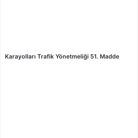
r
m
e
k
Karayolları Trafik Yönetmeliği 51. Madde