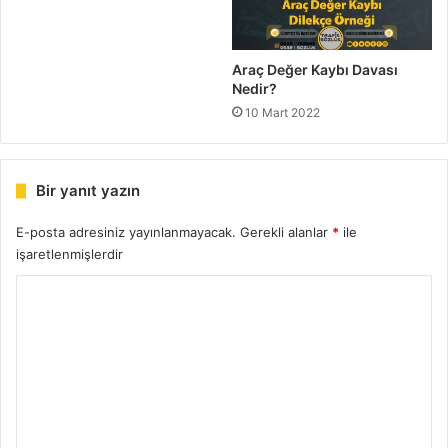
Araç Değer Kaybı Davası
Nedir?
10 Mart 2022
Bir yanıt yazın
E-posta adresiniz yayınlanmayacak.
Gerekli alanlar
*
ile
işaretlenmişlerdir
Y
o
r
u
m
*