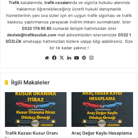
Trafik
kazalarında,
trafik cezaları
nda ve sigorta hukuku alanında
haklarınızı öğrenebileceğiniz ücretli hukuki danışmanlık
hizmetlerinin yanı sıra sizler için en uygun trafik sigortası ve trafik
kaskosu yaptırmanıza yarayacak indirim imkanı sunmaktadır. İster
0532 176 95 85
numaralı iletişim hattımızdan ister
destek@trafiksozluk.com
mail adresimizden istersenizde
0532 1
SÖZLÜK
whatsapp hattımızdan bizlere ulaşıp bilgi alabilirsiniz. Size
bir tık kadar yakınız !
We
Fa
X
Lin
Yo
Pin
Ins
b
ce
ke
uT
ter
tag
sit
bo
dIn
ub
est
ra
esi
ok
e
m
İlgili Makaleler
Trafik Kazası Kusur Oranı
Araç Değer Kaybı Hesaplama