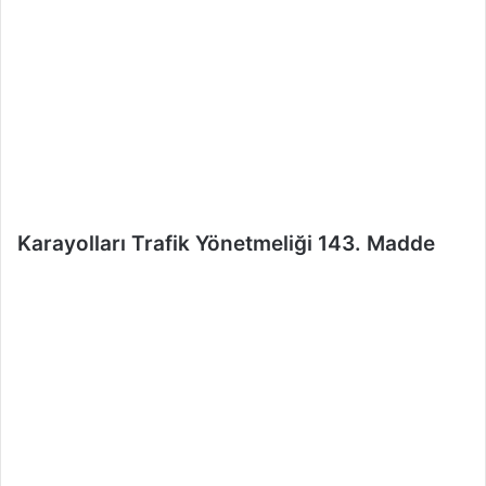
e
r
m
e
k
Karayolları Trafik Yönetmeliği 143. Madde