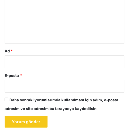
r
u
m
*
Ad
*
E-posta
*
Daha sonraki yorumlarımda kullanılması için adım, e-posta
adresim ve site adresim bu tarayıcıya kaydedilsin.