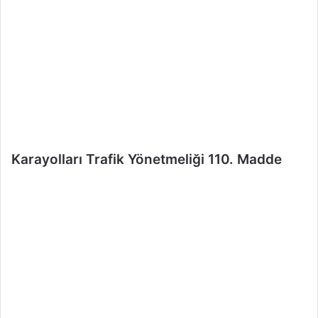
e
r
m
e
k
Karayolları Trafik Yönetmeliği 110. Madde