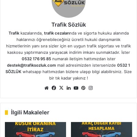
Trafik Sözlük
Trafik
kazalarında,
trafik cezaları
nda ve sigorta hukuku alanında
haklarınızı öğrenebileceğiniz ücretli hukuki danışmanlık
hizmetlerinin yanı sıra sizler için en uygun trafik sigortası ve trafik
kaskosu yaptırmanıza yarayacak indirim imkanı sunmaktadır. İster
0532 176 95 85
numaralı iletişim hattımızdan ister
destek@trafiksozluk.com
mail adresimizden istersenizde
0532 1
SÖZLÜK
whatsapp hattımızdan bizlere ulaşıp bilgi alabilirsiniz. Size
bir tık kadar yakınız !
We
Fa
X
Lin
Yo
Pin
Ins
b
ce
ke
uT
ter
tag
sit
bo
dIn
ub
est
ra
esi
ok
e
m
İlgili Makaleler