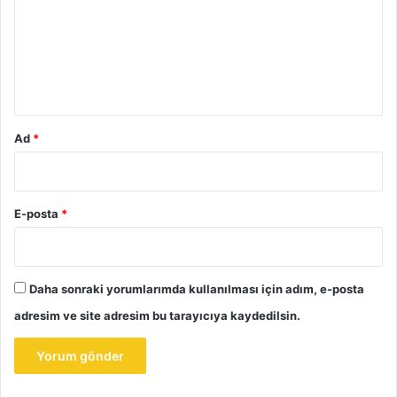
r
u
m
*
Ad
*
E-posta
*
Daha sonraki yorumlarımda kullanılması için adım, e-posta
adresim ve site adresim bu tarayıcıya kaydedilsin.