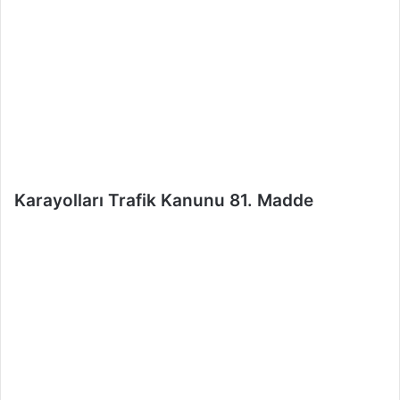
e
r
m
e
k
Karayolları Trafik Kanunu 81. Madde