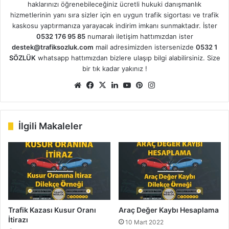
haklarınızı öğrenebileceğiniz ücretli hukuki danışmanlık
hizmetlerinin yanı sıra sizler için en uygun trafik sigortası ve trafik
kaskosu yaptırmanıza yarayacak indirim imkanı sunmaktadır. İster
0532 176 95 85
numaralı iletişim hattımızdan ister
destek@trafiksozluk.com
mail adresimizden istersenizde
0532 1
SÖZLÜK
whatsapp hattımızdan bizlere ulaşıp bilgi alabilirsiniz. Size
bir tık kadar yakınız !
We
Fa
X
Lin
Yo
Pin
Ins
b
ce
ke
uT
ter
tag
sit
bo
dIn
ub
est
ra
esi
ok
e
m
İlgili Makaleler
Trafik Kazası Kusur Oranı
Araç Değer Kaybı Hesaplama
İtirazı
10 Mart 2022