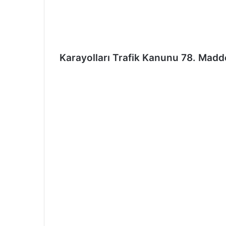
ö
n
d
e
Karayolları Trafik Kanunu 78. Madd
r
m
e
k