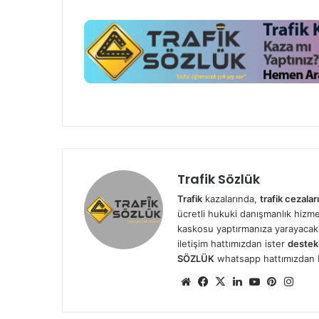
Trafik Sözlük
Trafik
kazalarında,
trafik cezaları
ücretli hukuki danışmanlık hizmetl
kaskosu yaptırmanıza yarayacak 
iletişim hattımızdan ister
destek
SÖZLÜK
whatsapp hattımızdan bizl
We
Fa
X
Lin
Yo
Pin
Ins
b
ce
ke
uT
ter
tag
sit
bo
dIn
ub
est
ra