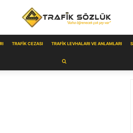
RI
TRAFIK CEZASI
TRAFIK LEVHALARI VE ANLAMLARI
S
Arama yap ...