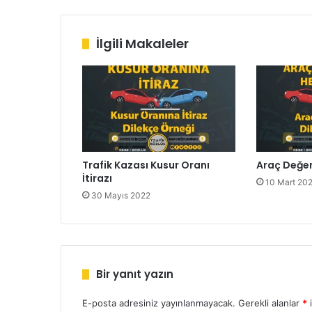
esi
ok
e
m
İlgili Makaleler
Trafik Kazası Kusur Oranı
Araç Değe
İtirazı
10 Mart 20
30 Mayıs 2022
Bir yanıt yazın
E-posta adresiniz yayınlanmayacak.
Gerekli alanlar
*
i