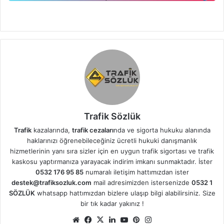
Trafik Sözlük
Trafik
kazalarında,
trafik cezaları
nda ve sigorta hukuku alanında
haklarınızı öğrenebileceğiniz ücretli hukuki danışmanlık
hizmetlerinin yanı sıra sizler için en uygun trafik sigortası ve trafik
kaskosu yaptırmanıza yarayacak indirim imkanı sunmaktadır. İster
0532 176 95 85
numaralı iletişim hattımızdan ister
destek@trafiksozluk.com
mail adresimizden istersenizde
0532 1
SÖZLÜK
whatsapp hattımızdan bizlere ulaşıp bilgi alabilirsiniz. Size
bir tık kadar yakınız !
We
Fa
X
Lin
Yo
Pin
Ins