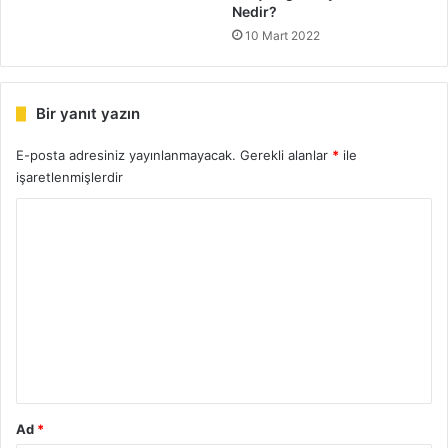
Nedir?
10 Mart 2022
Bir yanıt yazın
E-posta adresiniz yayınlanmayacak.
Gerekli alanlar
*
ile
işaretlenmişlerdir
Y
o
r
u
m
*
Ad
*