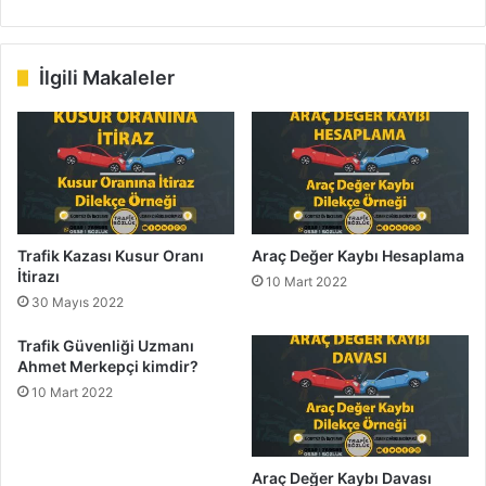
b
ce
ke
uT
ter
tag
sit
bo
dIn
ub
est
ra
esi
ok
e
m
İlgili Makaleler
Trafik Kazası Kusur Oranı
Araç Değer Kaybı Hesaplama
İtirazı
10 Mart 2022
30 Mayıs 2022
Trafik Güvenliği Uzmanı
Ahmet Merkepçi kimdir?
10 Mart 2022
Araç Değer Kaybı Davası