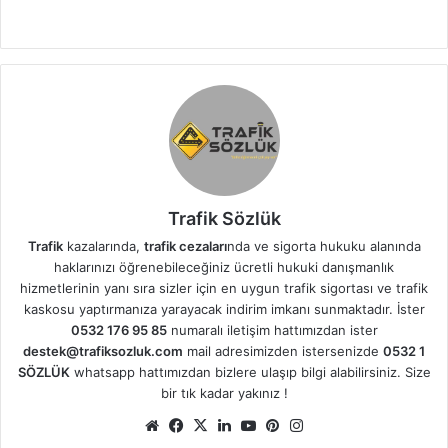
Trafik Sözlük
Trafik
kazalarında,
trafik cezaları
nda ve sigorta hukuku alanında
haklarınızı öğrenebileceğiniz ücretli hukuki danışmanlık
hizmetlerinin yanı sıra sizler için en uygun trafik sigortası ve trafik
kaskosu yaptırmanıza yarayacak indirim imkanı sunmaktadır. İster
0532 176 95 85
numaralı iletişim hattımızdan ister
destek@trafiksozluk.com
mail adresimizden istersenizde
0532 1
SÖZLÜK
whatsapp hattımızdan bizlere ulaşıp bilgi alabilirsiniz. Size
bir tık kadar yakınız !
We
Fa
X
Lin
Yo
Pin
Ins