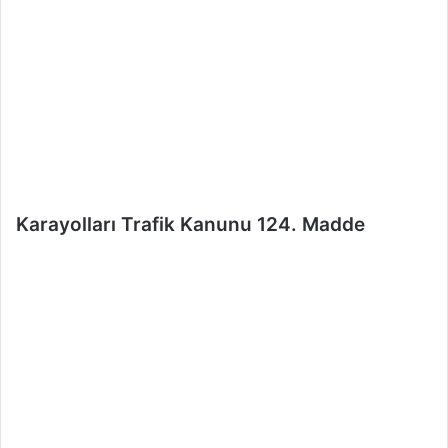
e
r
m
e
k
Karayolları Trafik Kanunu 124. Madde