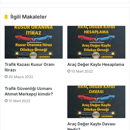
b
ce
ke
uT
ter
tag
sit
bo
dIn
ub
est
ra
esi
ok
e
m
İlgili Makaleler
Trafik Kazası Kusur Oranı
Araç Değer Kaybı Hesaplama
İtirazı
10 Mart 2022
30 Mayıs 2022
Trafik Güvenliği Uzmanı
Ahmet Merkepçi kimdir?
10 Mart 2022
Araç Değer Kaybı Davası
Nedir?