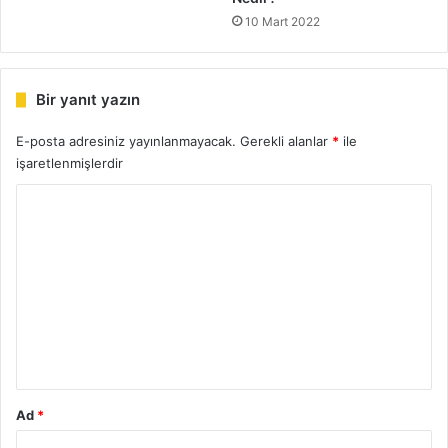
10 Mart 2022
Bir yanıt yazın
E-posta adresiniz yayınlanmayacak.
Gerekli alanlar
*
ile
işaretlenmişlerdir
Y
o
r
u
m
*
Ad
*