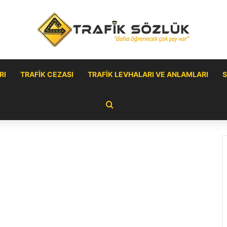
RI
TRAFIK CEZASI
TRAFIK LEVHALARI VE ANLAMLARI
S
Arama yap ...