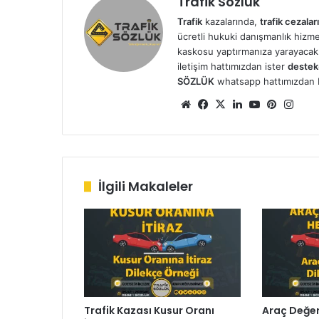
Trafik Sözlük
Trafik
kazalarında,
trafik cezaları
ücretli hukuki danışmanlık hizmetl
kaskosu yaptırmanıza yarayacak 
iletişim hattımızdan ister
destek
SÖZLÜK
whatsapp hattımızdan bizl
We
Fa
X
Lin
Yo
Pin
Ins
b
ce
ke
uT
ter
tag
sit
bo
dIn
ub
est
ra
esi
ok
e
m
İlgili Makaleler
Trafik Kazası Kusur Oranı
Araç Değe