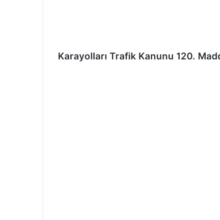
ö
n
d
e
Karayolları Trafik Kanunu 120. Mad
r
m
e
k