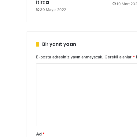
İtirazı
10 Mart 20
30 Mayıs 2022
Bir yanıt yazın
E-posta adresiniz yayınlanmayacak.
Gerekli alanlar
*
i
Y
o
r
u
m
*
Ad
*