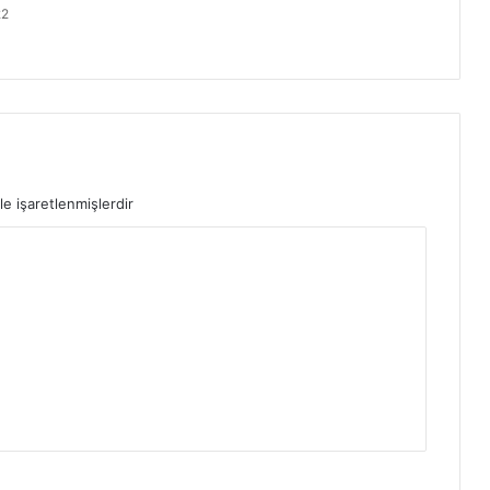
22
le işaretlenmişlerdir