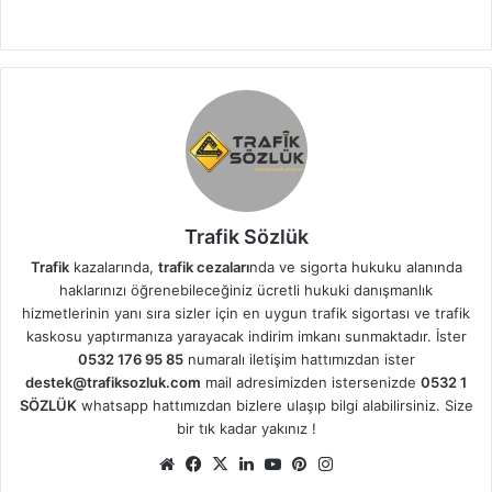
Trafik Sözlük
Trafik
kazalarında,
trafik cezaları
nda ve sigorta hukuku alanında
haklarınızı öğrenebileceğiniz ücretli hukuki danışmanlık
hizmetlerinin yanı sıra sizler için en uygun trafik sigortası ve trafik
kaskosu yaptırmanıza yarayacak indirim imkanı sunmaktadır. İster
0532 176 95 85
numaralı iletişim hattımızdan ister
destek@trafiksozluk.com
mail adresimizden istersenizde
0532 1
SÖZLÜK
whatsapp hattımızdan bizlere ulaşıp bilgi alabilirsiniz. Size
bir tık kadar yakınız !
We
Fa
X
Lin
Yo
Pin
Ins
b
ce
ke
uT
ter
tag