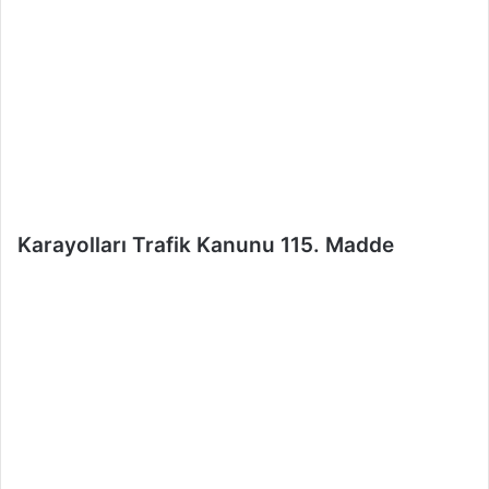
e
r
m
e
k
Karayolları Trafik Kanunu 115. Madde