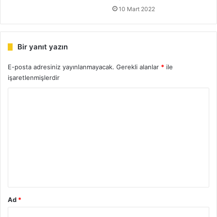
10 Mart 2022
Bir yanıt yazın
E-posta adresiniz yayınlanmayacak.
Gerekli alanlar
*
ile
işaretlenmişlerdir
Y
o
r
u
m
*
Ad
*