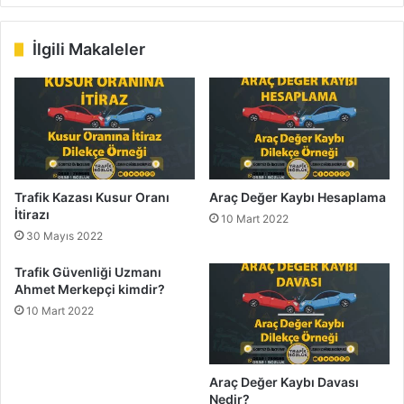
sit
bo
dIn
ub
est
ra
esi
ok
e
m
İlgili Makaleler
Trafik Kazası Kusur Oranı
Araç Değer Kaybı Hesaplama
İtirazı
10 Mart 2022
30 Mayıs 2022
Trafik Güvenliği Uzmanı
Ahmet Merkepçi kimdir?
10 Mart 2022
Araç Değer Kaybı Davası
Nedir?