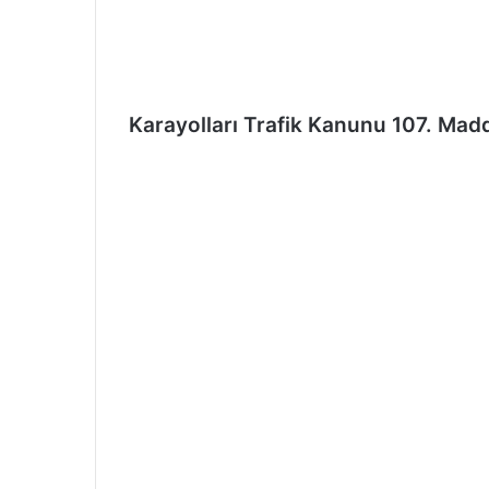
ö
n
d
e
Karayolları Trafik Kanunu 107. Mad
r
m
e
k