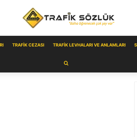
RI
TRAFIK CEZASI
TRAFIK LEVHALARI VE ANLAMLARI
S
Arama yap ...