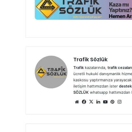
Trafik Sözlük
Trafik
kazalarında,
trafik cezaları
ücretli hukuki danışmanlık hizmetl
kaskosu yaptırmanıza yarayacak 
iletişim hattımızdan ister
destek
SÖZLÜK
whatsapp hattımızdan bizl
We
Fa
X
Lin
Yo
Pin
Ins
b
ce
ke
uT
ter
tag
sit
bo
dIn
ub
est
ra
esi
ok
e
m