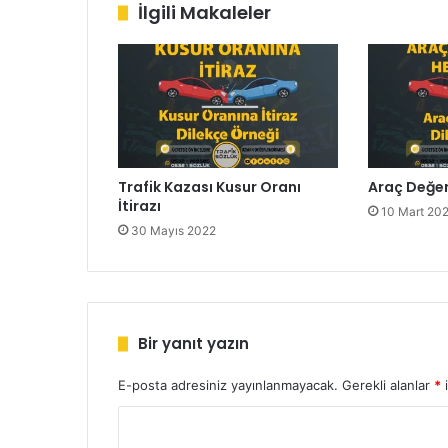
İlgili Makaleler
Trafik Kazası Kusur Oranı
Araç Değe
İtirazı
10 Mart 20
30 Mayıs 2022
Bir yanıt yazın
E-posta adresiniz yayınlanmayacak.
Gerekli alanlar
*
i
Y