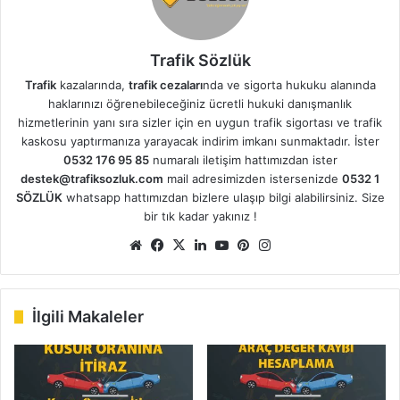
Trafik Sözlük
Trafik
kazalarında,
trafik cezaları
nda ve sigorta hukuku alanında
haklarınızı öğrenebileceğiniz ücretli hukuki danışmanlık
hizmetlerinin yanı sıra sizler için en uygun trafik sigortası ve trafik
kaskosu yaptırmanıza yarayacak indirim imkanı sunmaktadır. İster
0532 176 95 85
numaralı iletişim hattımızdan ister
destek@trafiksozluk.com
mail adresimizden istersenizde
0532 1
SÖZLÜK
whatsapp hattımızdan bizlere ulaşıp bilgi alabilirsiniz. Size
bir tık kadar yakınız !
We
Fa
X
Lin
Yo
Pin
Ins
b
ce
ke
uT
ter
tag
sit
bo
dIn
ub
est
ra
esi
ok
e
m
İlgili Makaleler