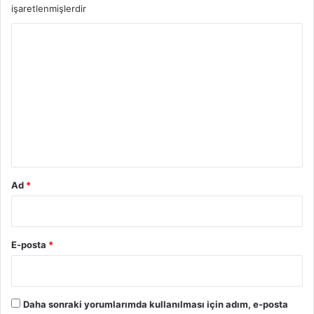
işaretlenmişlerdir
Y
o
r
u
m
*
Ad
*
E-posta
*
Daha sonraki yorumlarımda kullanılması için adım, e-posta