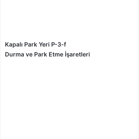
e
k
Kapalı Park Yeri P-3-f
Durma ve Park Etme İşaretleri