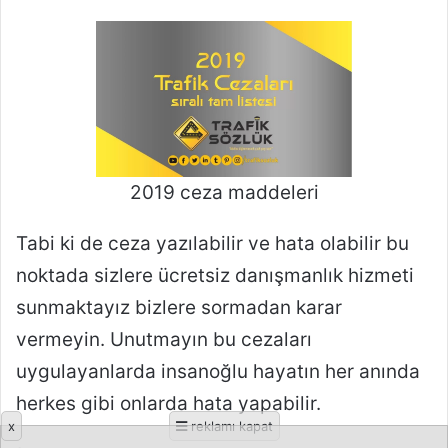
x
reklamı kapat