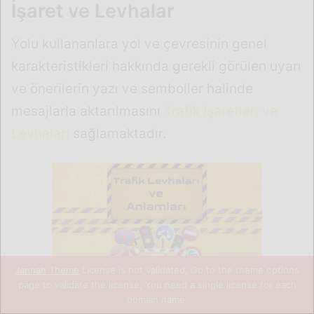
Jannah Theme
License is not validated, Go to the theme options
page to validate the license, You need a single license for each
domain name.