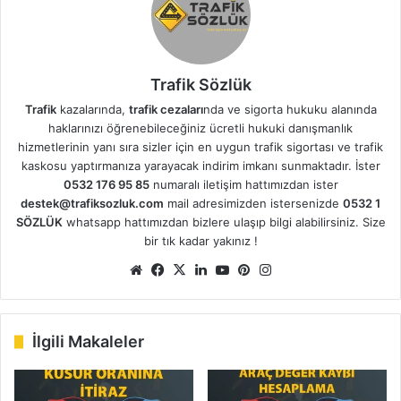
Trafik Sözlük
Trafik
kazalarında,
trafik cezaları
nda ve sigorta hukuku alanında
haklarınızı öğrenebileceğiniz ücretli hukuki danışmanlık
hizmetlerinin yanı sıra sizler için en uygun trafik sigortası ve trafik
kaskosu yaptırmanıza yarayacak indirim imkanı sunmaktadır. İster
0532 176 95 85
numaralı iletişim hattımızdan ister
destek@trafiksozluk.com
mail adresimizden istersenizde
0532 1
SÖZLÜK
whatsapp hattımızdan bizlere ulaşıp bilgi alabilirsiniz. Size
bir tık kadar yakınız !
Web
Facebook
X
LinkedIn
YouTube
Pinterest
Instagram
sitesi
İlgili Makaleler