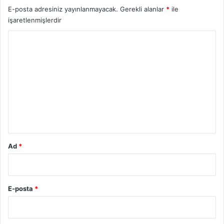
E-posta adresiniz yayınlanmayacak.
Gerekli alanlar
*
ile
işaretlenmişlerdir
Y
o
r
u
m
*
Ad
*
E-posta
*