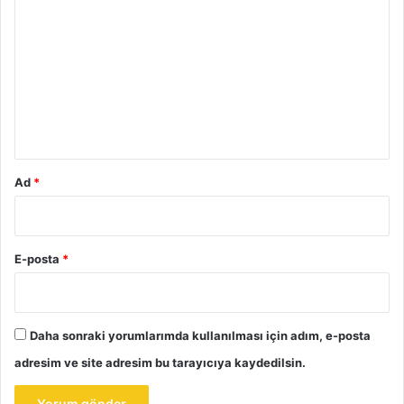
o
r
u
m
*
Ad
*
E-posta
*
Daha sonraki yorumlarımda kullanılması için adım, e-posta
adresim ve site adresim bu tarayıcıya kaydedilsin.