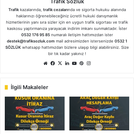
Trafik Sözlük
Trafik
kazalarında,
trafik cezaları
nda ve sigorta hukuku alanında
haklarınızı öğrenebileceğiniz ücretli hukuki danışmanlık
hizmetlerinin yanı sıra sizler için en uygun trafik sigortası ve trafik
kaskosu yaptırmanıza yarayacak indirim imkanı sunmaktadır. İster
0532 176 95 85
numaralı iletişim hattımızdan ister
destek@trafiksozluk.com
mail adresimizden istersenizde
0532 1
SÖZLÜK
whatsapp hattımızdan bizlere ulaşıp bilgi alabilirsiniz. Size
bir tık kadar yakınız !
Web
Facebook
X
LinkedIn
YouTube
Pinterest
Instagram
sitesi
İlgili Makaleler