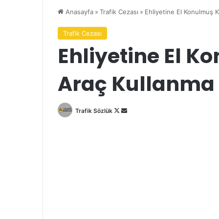
Anasayfa
»
Trafik Cezası
»
Ehliyetine El Konulmuş K
Trafik Cezası
Ehliyetine El K
Araç Kullanma 
Follow
Bir
Trafik Sözlük
on
e-
X
posta
göndermek