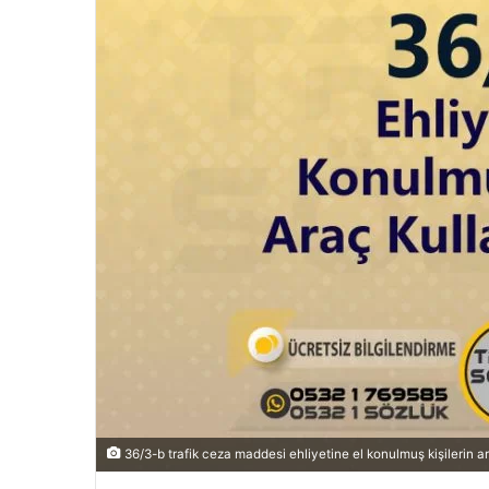
36/3-b trafik ceza maddesi ehliyetine el konulmuş kişilerin 