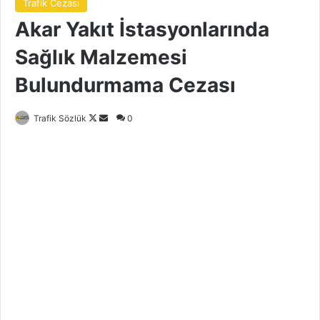
Trafik Cezası
Akar Yakıt İstasyonlarında
Sağlık Malzemesi
Bulundurmama Cezası
Follow
Bir
Trafik Sözlük
0
on
e-
X
posta
göndermek