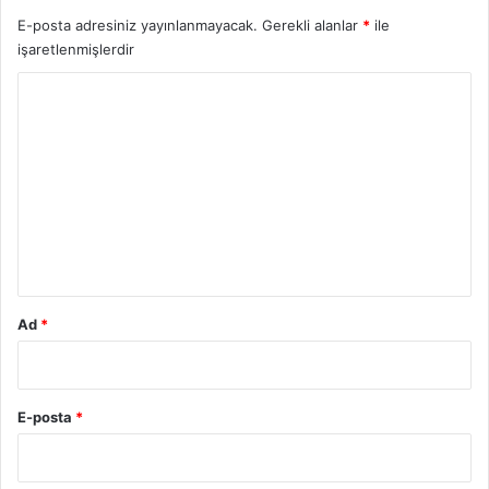
E-posta adresiniz yayınlanmayacak.
Gerekli alanlar
*
ile
işaretlenmişlerdir
Y
o
r
u
m
*
Ad
*
E-posta
*