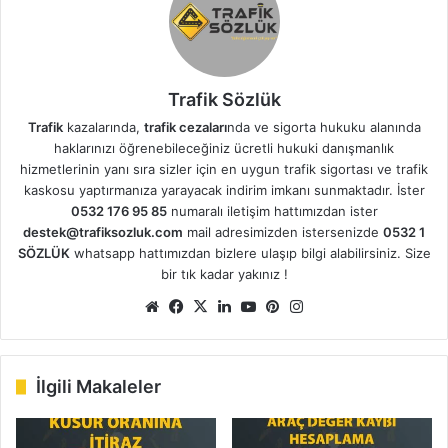
Trafik Sözlük
Trafik
kazalarında,
trafik cezaları
nda ve sigorta hukuku alanında
haklarınızı öğrenebileceğiniz ücretli hukuki danışmanlık
hizmetlerinin yanı sıra sizler için en uygun trafik sigortası ve trafik
kaskosu yaptırmanıza yarayacak indirim imkanı sunmaktadır. İster
0532 176 95 85
numaralı iletişim hattımızdan ister
destek@trafiksozluk.com
mail adresimizden istersenizde
0532 1
SÖZLÜK
whatsapp hattımızdan bizlere ulaşıp bilgi alabilirsiniz. Size
bir tık kadar yakınız !
Web
Facebook
X
LinkedIn
YouTube
Pinterest
Instagram
sitesi
İlgili Makaleler