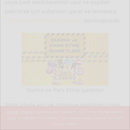
Jannah Theme
License is not validated, Go to the theme options
page to validate the license, You need a single license for each
domain name.