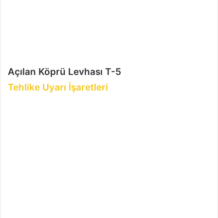
e
k
Açılan Köprü Levhası T-5
Tehlike Uyarı İşaretleri