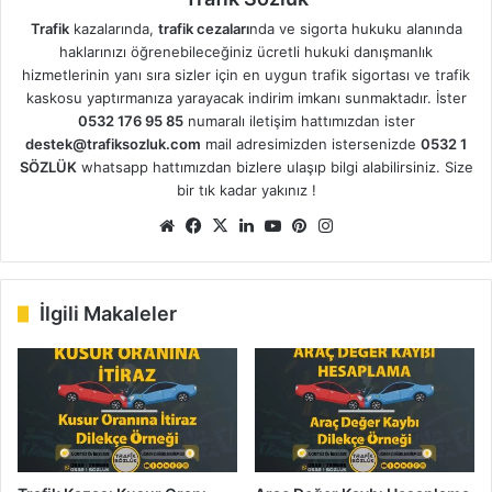
Trafik
kazalarında,
trafik cezaları
nda ve sigorta hukuku alanında
haklarınızı öğrenebileceğiniz ücretli hukuki danışmanlık
hizmetlerinin yanı sıra sizler için en uygun trafik sigortası ve trafik
kaskosu yaptırmanıza yarayacak indirim imkanı sunmaktadır. İster
0532 176 95 85
numaralı iletişim hattımızdan ister
destek@trafiksozluk.com
mail adresimizden istersenizde
0532 1
SÖZLÜK
whatsapp hattımızdan bizlere ulaşıp bilgi alabilirsiniz. Size
bir tık kadar yakınız !
We
Fa
X
Lin
Yo
Pin
Ins
b
ce
ke
uT
ter
tag
sit
bo
dIn
ub
est
ra
esi
ok
e
m
İlgili Makaleler