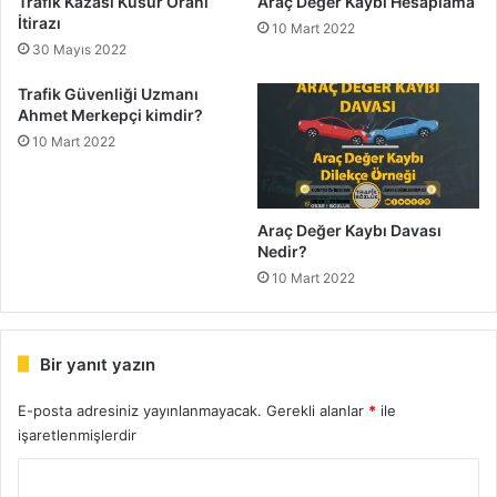
Trafik Kazası Kusur Oranı
Araç Değer Kaybı Hesaplama
İtirazı
10 Mart 2022
30 Mayıs 2022
Trafik Güvenliği Uzmanı
Ahmet Merkepçi kimdir?
10 Mart 2022
Araç Değer Kaybı Davası
Nedir?
10 Mart 2022
Bir yanıt yazın
E-posta adresiniz yayınlanmayacak.
Gerekli alanlar
*
ile
işaretlenmişlerdir
Y