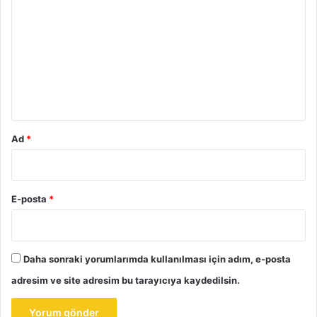
o
r
u
m
*
Ad
*
E-posta
*
Daha sonraki yorumlarımda kullanılması için adım, e-posta
adresim ve site adresim bu tarayıcıya kaydedilsin.