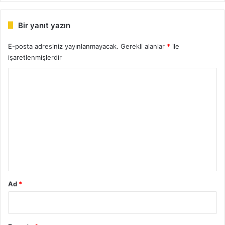
Bir yanıt yazın
E-posta adresiniz yayınlanmayacak.
Gerekli alanlar
*
ile
işaretlenmişlerdir
Y
o
r
u
m
*
Ad
*