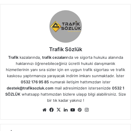
Trafik Sözlük
Trafik
kazalarında,
trafik cezaları
nda ve sigorta hukuku alanında
haklarınızı öğrenebileceğiniz ücretli hukuki danışmanlık
hizmetlerinin yanı sıra sizler için en uygun trafik sigortası ve trafik
kaskosu yaptırmanıza yarayacak indirim imkanı sunmaktadır. İster
0532 176 95 85
numaralı iletişim hattımızdan ister
destek@trafiksozluk.com
mail adresimizden istersenizde
0532 1
SÖZLÜK
whatsapp hattımızdan bizlere ulaşıp bilgi alabilirsiniz. Size
bir tık kadar yakınız !
Web
Facebook
X
LinkedIn
YouTube
Pinterest
Instagram
sitesi